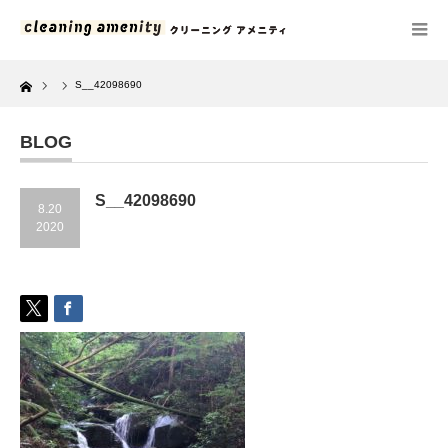
Home
S__42098690
BLOG
S__42098690
8.20
2020