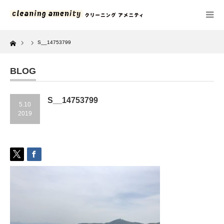
Home
S__14753799
BLOG
S__14753799
5.10
2019