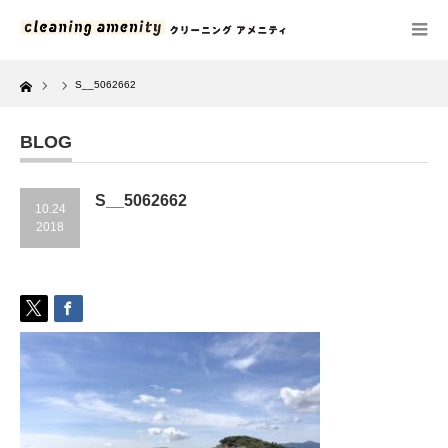
Home
S__5062662
BLOG
S__5062662
10.24
2018