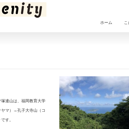
ホーム
こ
ツ塚連山は、福岡教育大学
ナヤマ）→孔子大寺山（コ
々です。