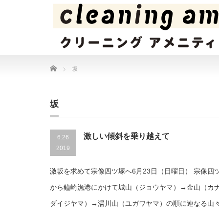
Home
坂
坂
激しい傾斜を乗り越えて
6.26
2019
激坂を求めて宗像四ツ塚へ6月23日（日曜日） 宗像四
から鐘崎漁港にかけて城山（ジョウヤマ）→金山（カ
ダイジヤマ）→湯川山（ユガワヤマ）の順に連なる山