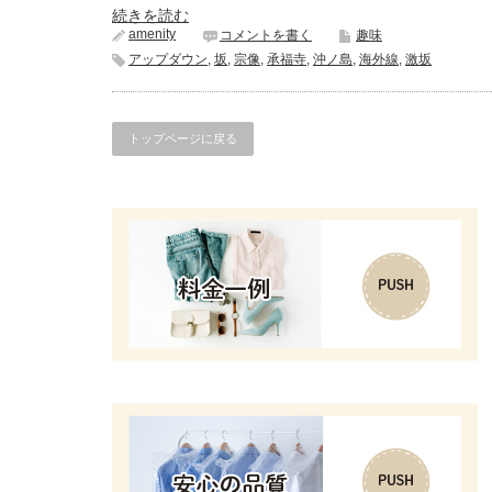
続きを読む
amenity
コメントを書く
趣味
アップダウン
,
坂
,
宗像
,
承福寺
,
沖ノ島
,
海外線
,
激坂
トップページに戻る