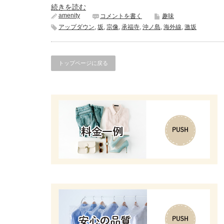
続きを読む
amenity
コメントを書く
趣味
アップダウン
,
坂
,
宗像
,
承福寺
,
沖ノ島
,
海外線
,
激坂
トップページに戻る