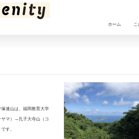
ホーム
こ
ツ塚連山は、福岡教育大学
ナヤマ）→孔子大寺山（コ
々です。