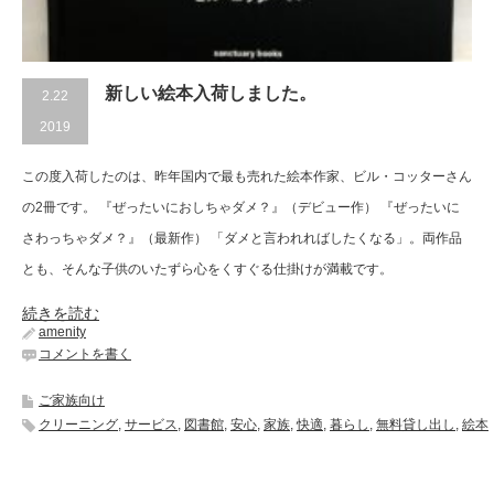
新しい絵本入荷しました。
2.22
2019
この度入荷したのは、昨年国内で最も売れた絵本作家、ビル・コッターさん
の2冊です。 『ぜったいにおしちゃダメ？』（デビュー作） 『ぜったいに
さわっちゃダメ？』（最新作） 「ダメと言われればしたくなる」。両作品
とも、そんな子供のいたずら心をくすぐる仕掛けが満載です。
続きを読む
amenity
コメントを書く
ご家族向け
クリーニング
,
サービス
,
図書館
,
安心
,
家族
,
快適
,
暮らし
,
無料貸し出し
,
絵本